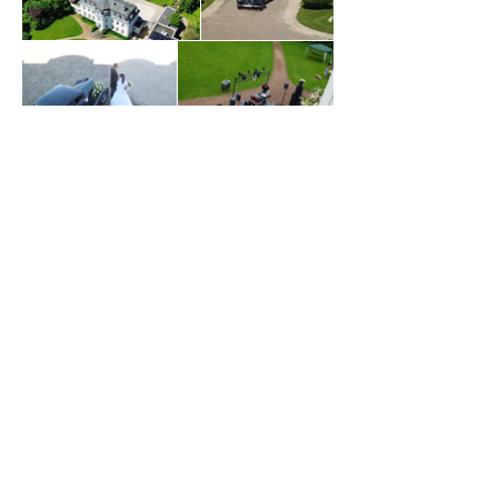
voir plus d'images
Je m'inscris à la 
newsletter
Email
*
Rejoindre
Je souhaite recevoir la 